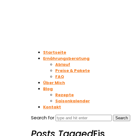
Startseite
Ernährungsberatung
Ablauf
Preise & Pakete
FAQ
Über Mich
Blog
Rezepte
Saisonkalender
Kontakt
Search for
Posts Tagged
Eis