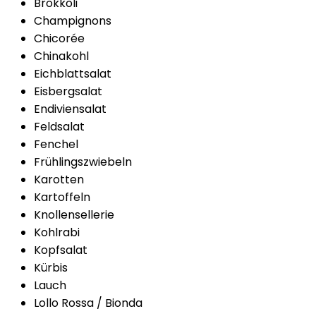
Brokkoli
Champignons
Chicorée
Chinakohl
Eichblattsalat
Eisbergsalat
Endiviensalat
Feldsalat
Fenchel
Frühlingszwiebeln
Karotten
Kartoffeln
Knollensellerie
Kohlrabi
Kopfsalat
Kürbis
Lauch
Lollo Rossa / Bionda